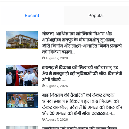
Recent
Popular
योजना, आर्थिक एवं सांख्यिकी विभाग और
आईआईएम रायपुर के बीच एमओयू सुशासन,
नीति निर्माण और साक्ष्य-आधारित निर्णय प्रणाली
को मिलेगा बढ़ावा….
August 7, 2026
रायगढ़ में विकास को मिल रही नई रफ्तार, हर
क्षेत्र में मजबूत हो रही सुविधाओं की नींव: वित्त मंत्री
ओपी चौधरी……
August 7, 2026
बाढ़ नियंत्रण की तैयारियों को लेकर राष्ट्रीय
आपदा प्रबंधन प्राधिकरण द्वारा बाढ़ नियंत्रण को
लेकर कान्फ्रेंस, प्रदेश में 18 अगस्त को टेबल टॉप
और 20 अगस्त को होगी मॉक एक्सरसाइज….
August 7, 2026
एनडीएमए एवं एनडीआरएफ की संयुक्त बैठक