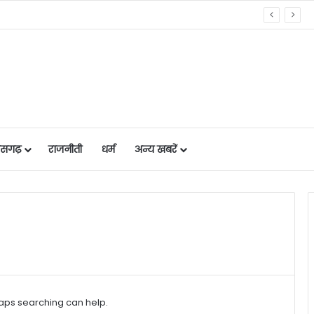
तेन्दूपत्ता संग्रहण की नई पहल से अबुझमाड़ के 22 गांवों को मिला लाभ, गांव के पास खुला फड़, 365 संग्राहकों को मिला सीधा आर्थिक लाभ….
तीसगढ़
राजनीती
धर्म
अन्य खबरें
haps searching can help.