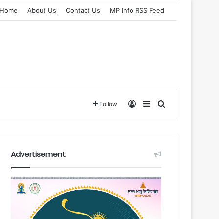
Home
About Us
Contact Us
MP Info RSS Feed
Log In
Sidebar
Search for
Follow
Advertisement