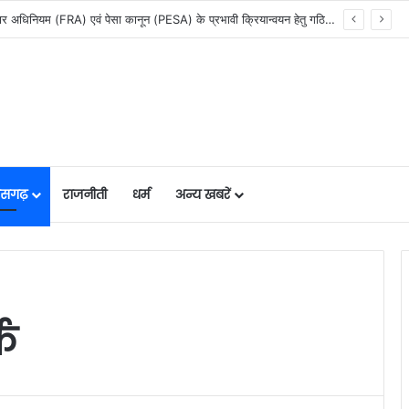
सेवा सेतु पोर्टल में उत्कृष्ट प्रदर्शन: बलरामपुर के निर्दोष लकड़ा बने प्रदेश के टॉप ट्रांजैक्शन वीएलई, वित्त मंत्री ओ.पी. चौधरी ने किया सम्मानित, 13,912 आवेदनों के सफल निराकरण से बनाया रिकॉर्ड…
तीसगढ़
राजनीती
धर्म
अन्य खबरें
क