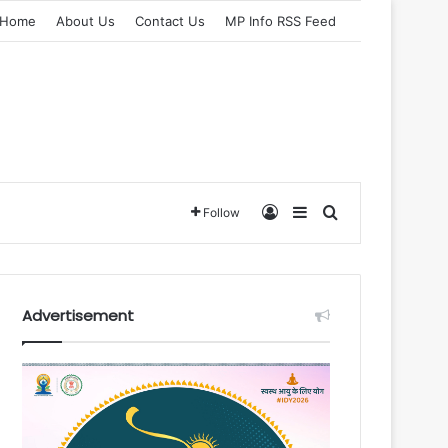
Home
About Us
Contact Us
MP Info RSS Feed
Log In
Sidebar
Search for
Follow
Advertisement