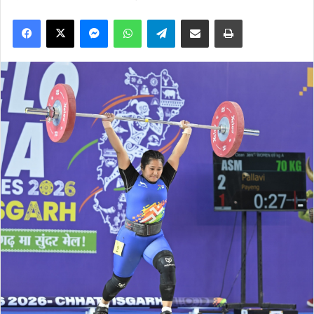
Facebook
X
Messenger
WhatsApp
Telegram
Share via Email
Print