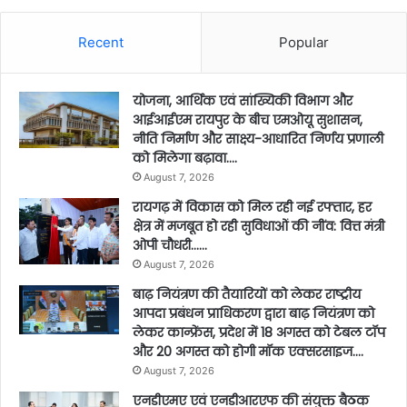
Recent
Popular
योजना, आर्थिक एवं सांख्यिकी विभाग और
आईआईएम रायपुर के बीच एमओयू सुशासन,
नीति निर्माण और साक्ष्य-आधारित निर्णय प्रणाली
को मिलेगा बढ़ावा….
August 7, 2026
रायगढ़ में विकास को मिल रही नई रफ्तार, हर
क्षेत्र में मजबूत हो रही सुविधाओं की नींव: वित्त मंत्री
ओपी चौधरी……
August 7, 2026
बाढ़ नियंत्रण की तैयारियों को लेकर राष्ट्रीय
आपदा प्रबंधन प्राधिकरण द्वारा बाढ़ नियंत्रण को
लेकर कान्फ्रेंस, प्रदेश में 18 अगस्त को टेबल टॉप
और 20 अगस्त को होगी मॉक एक्सरसाइज….
August 7, 2026
एनडीएमए एवं एनडीआरएफ की संयुक्त बैठक