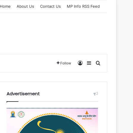
Home
About Us
Contact Us
MP Info RSS Feed
Log In
Sidebar
Search for
Follow
Advertisement