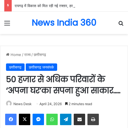
रायगढ़ में विकास को मिल रही नई रफ्तार, हर क्षेत्र में मजबूत हो रही सुविधाओं की नींव: वित्त मंत्री ओपी चौधरी……
News India 360
Menu
Se
Home
/
राज्य
/
छत्तीसगढ़
छत्तीसगढ़
छत्तीसगढ़ जनसंपर्क
50 हजार से अधिक परिवारों के
‘अपना घर’का सपना हुआ साकार…..
News Desk
April 24, 2026
2 minutes read
Facebook
X
Messenger
WhatsApp
Telegram
Share via Email
Print