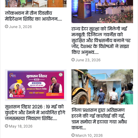
लोकभवन में तीन दिवसीय
मेडिटेशन शिविर का आयोजन…..
June 3, 2026
राज्य डेटा सुरक्षा को मिलेगी नई
मजबूती: डिजिटल गवर्नेंस को
सुरक्षित और विश्वसनीय बनाने पर
जोर, देशभर के विशेषज्ञों ने साझा
किए अनुभव…..
June 23, 2026
सुशासन तिहार 2026 : 19 मई को
जिला प्रशासन द्वारा अतिक्रमण
कुरडेग और रेमने में आयोजित होंगे
हटाने की गई कार्रवाई की गई,
जनसमस्या निवारण शिविर…..
ग्राम समोदा में हटाया गया अवैध
May 18, 2026
कब्जा….
March 10, 2026