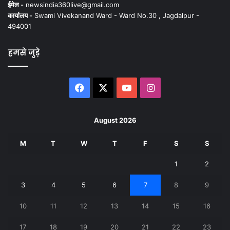
ईमेल -
newsindia360live@gmail.com
कार्यालय -
Swami Vivekanand Ward - Ward No.30 , Jagdalpur -
494001
हमसे जुड़े
Facebook
X
YouTube
Instagram
August 2026
M
T
W
T
F
S
S
1
2
3
4
5
6
7
8
9
10
11
12
13
14
15
16
17
18
19
20
21
22
23