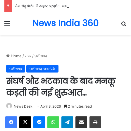
सेवा सेतु पोर्टल में उत्कृष्ट प्रदर्शन: बलरामपुर के निर्दोष लकड़ा बने प्रदेश के टॉप ट्रांजैक्शन वीएलई, वित्त मंत्री ओ.पी. चौधरी ने किया सम्मानित, 13,912 आवेदनों के सफल निराकरण से बनाया रिकॉर्ड…
News India 360
Menu
Se
Home
/
राज्य
/
छत्तीसगढ़
छत्तीसगढ़
छत्तीसगढ़ जनसंपर्क
संघर्ष और भटकाव के बाद मनकू
कड़ती की नई शुरुआत…
News Desk
April 8, 2026
2 minutes read
Facebook
X
Messenger
WhatsApp
Telegram
Share via Email
Print