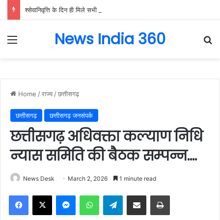
श्सेवानिवृत्ति के दिन ही मिले सभी स्वत्व देयक और सम्मानजनक विदाई – मंत्री लक्ष्मी राजवाड़े…..
News India 360
Menu
Se
Home
/
राज्य
/
छत्तीसगढ़
छत्तीसगढ़
छत्तीसगढ़ जनसंपर्क
छत्तीसगढ़ अधिवक्ता कल्याण निधि
न्यास समिति की बैठक सम्पन्न….
News Desk
March 2, 2026
1 minute read
Facebook
X
Messenger
WhatsApp
Telegram
Share via Email
Print