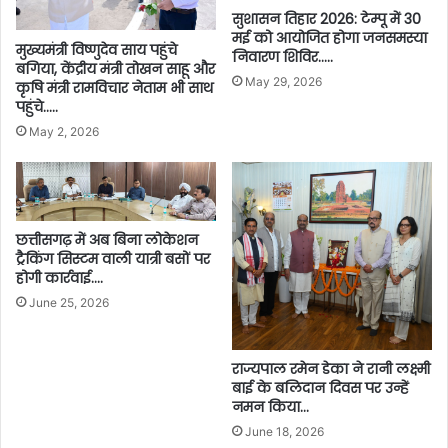
सुशासन तिहार 2026: टेम्पू में 30
मई को आयोजित होगा जनसमस्या
मुख्यमंत्री विष्णुदेव साय पहुंचे
निवारण शिविर…..
बगिया, केंद्रीय मंत्री तोखन साहू और
May 29, 2026
कृषि मंत्री रामविचार नेताम भी साथ
पहुंचे…..
May 2, 2026
छत्तीसगढ़ में अब बिना लोकेशन
ट्रैकिंग सिस्टम वाली यात्री बसों पर
होगी कार्रवाई….
June 25, 2026
राज्यपाल रमेन डेका ने रानी लक्ष्मी
बाई के बलिदान दिवस पर उन्हें
नमन किया…
June 18, 2026