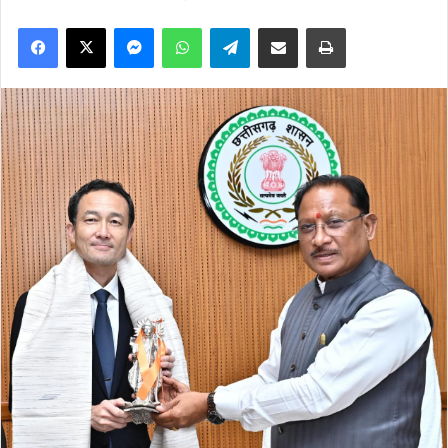
Facebook
X
Messenger
WhatsApp
Telegram
Share via Email
Print