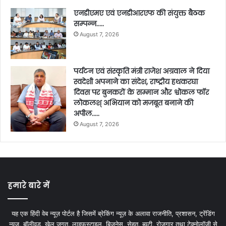
एनडीएमए एवं एनडीआरएफ की संयुक्त बैठक
सम्पन्न…..
August 7, 2026
पर्यटन एवं संस्कृति मंत्री राजेश अग्रवाल ने दिया
स्वदेशी अपनाने का संदेश, राष्ट्रीय हथकरघा
दिवस पर बुनकरों के सम्मान और श्वोकल फॉर
लोकलश् अभियान को मजबूत बनाने की
अपील…..
August 7, 2026
हमारे बारे में
यह एक हिंदी वेब न्यूज़ पोर्टल है जिसमें ब्रेकिंग न्यूज़ के अलावा राजनीति, प्रशासन, ट्रेंडिंग
न्यूज, बॉलीवुड, खेल जगत, लाइफस्टाइल, बिजनेस, सेहत, ब्यूटी, रोजगार तथा टेक्नोलॉजी से