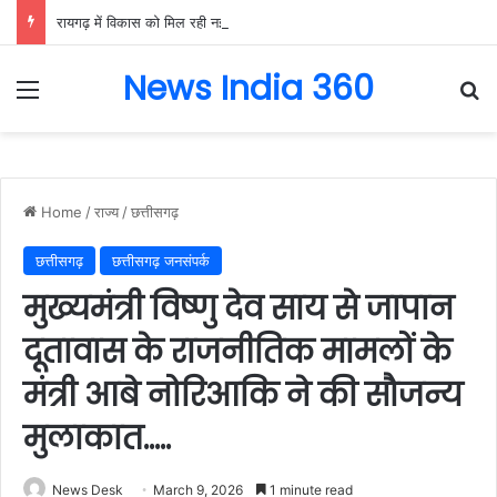
रायगढ़ में विकास को मिल रही नई रफ्तार, हर क्षेत्र में मजबूत हो रही सुविधाओं की नींव: वित्त मंत्री ओपी चौधरी……
News India 360
Menu
Se
Home
/
राज्य
/
छत्तीसगढ़
छत्तीसगढ़
छत्तीसगढ़ जनसंपर्क
मुख्यमंत्री विष्णु देव साय से जापान
दूतावास के राजनीतिक मामलों के
मंत्री आबे नोरिआकि ने की सौजन्य
मुलाकात…..
News Desk
March 9, 2026
1 minute read