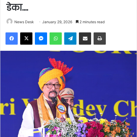
डेका….
News Desk
January 29, 2026
2 minutes read
Facebook
X
Messenger
WhatsApp
Telegram
Share via Email
Print