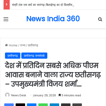
मंत्री टंक राम वर्मा का सारंगढ़-बिलाईगढ़ का दो दिवसीय प्रवास, देंगे विकास कार्यों की सौगात और तिरंगा यात्रा का करेंगे नेतृत्व…..
News India 360
Menu
Se
Home
/
राज्य
/
छत्तीसगढ़
छत्तीसगढ़
छत्तीसगढ़ जनसंपर्क
देश में प्रतिदिन सबसे अधिक पीएम
आवास बनाने वाला राज्य छतीसगढ़
– उपमुख्यमंत्री विजय शर्मा….
News Desk
January 29, 2026
5 minutes read
Facebook
X
Messenger
WhatsApp
Telegram
Share via Email
Print