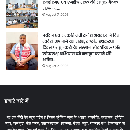
एनडीएमए एवं एनडीआरएफ की संयुक्त बैठक
सम्पन्न…..
August 7, 2026
पर्यटन एवं संस्कृति मंत्री राजेश अग्रवाल ने दिया
स्वदेशी अपनाने का संदेश, राष्ट्रीय हथकरघा
दिवस पर बुनकरों के सम्मान और श्वोकल फॉर
लोकलश् अभियान को मजबूत बनाने की
अपील…..
August 7, 2026
हमारे बारे में
यह एक हिंदी वेब न्यूज़ पोर्टल है जिसमें ब्रेकिंग न्यूज़ के अलावा राजनीति, प्रशासन, ट्रेंडिंग
न्यूज, बॉलीवुड, खेल जगत, लाइफस्टाइल, बिजनेस, सेहत, ब्यूटी, रोजगार तथा टेक्नोलॉजी से
संबंधित खबरें पोस्ट की जाती है। Disclaimer - समाचार से सम्बंधित किसी भी तरह के