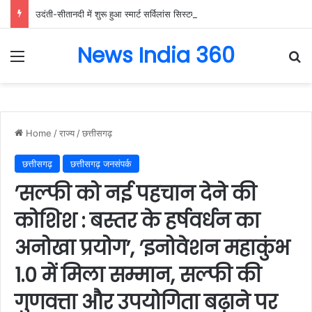
उदंती-सीतानदी में शुरू हुआ स्मार्ट सर्विलांस सिस्टम -एआई तकनीक से वन और वन्यजीवों की 24X7 निगरानी….
News India 360
Menu
Se
Home
/
राज्य
/
छत्तीसगढ़
छत्तीसगढ़
छत्तीसगढ़ जनसंपर्क
’सल्फी को नई पहचान देने की
कोशिश : बस्तर के हर्षवर्धन का
अनोखा प्रयोग’, ’इनोवेशन महाकुंभ
1.0 में मिला सम्मान, सल्फी की
गुणवत्ता और उपयोगिता बढ़ाने पर