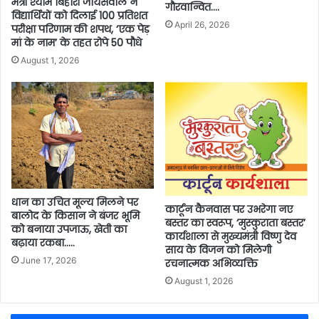
मंत्री श्याम बिहारी जायसवाल ने
गौरवान्वित….
विद्यार्थियों को दिलाई 100 प्रतिशत
April 26, 2026
परीक्षा परिणाम की शपथ, ‘एक पेड़
मां के नाम’ के तहत रोपे 50 पौधे
August 1, 2026
धान का उचित मूल्य मिलने पर
कार्टून कैनवास पर उभरेगा नए
बालोद के किसान ने बंजर भूमि
बस्तर का स्वरूप, ‘मुस्कुराता बस्तर’
को बनाया उपजाऊ, खेती का
कार्यशाला से मुख्यमंत्री विष्णु देव
बढ़ाया रकबा…..
साय के विजन को मिलेगी
June 17, 2026
रचनात्मक अभिव्यक्ति
August 1, 2026