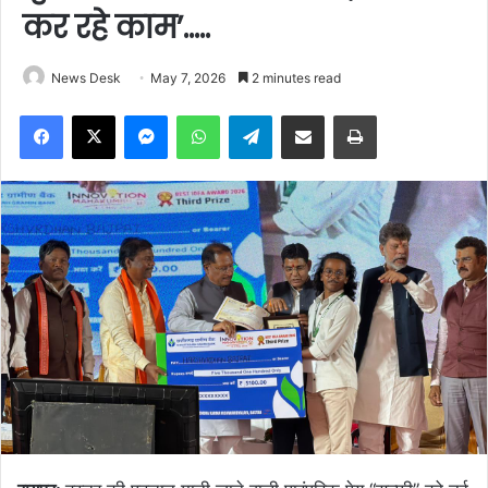
कर रहे काम’…..
News Desk
May 7, 2026
2 minutes read
Facebook
X
Messenger
WhatsApp
Telegram
Share via Email
Print