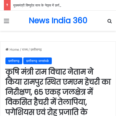
मुख्यमंत्री विष्णुदेव साय के नेतृत्व में छत्तीसगढ़ को बड़ी उपलब्धि, SASCI 2026-27 के तहत प्रोत्साहन राशि प्राप्त करने वाला देश का पहला राज्य बना छत्तीसगढ़….
News India 360
Menu
Se
Home
/
राज्य
/
छत्तीसगढ़
छत्तीसगढ़
छत्तीसगढ़ जनसंपर्क
कृषि मंत्री राम विचार नेताम ने
किया रामपुर स्थित एमएम हेचरी का
निरीक्षण, 65 एकड़ जलक्षेत्र में
विकसित हैचरी में तेलापिया,
पगेशियस एवं रोहु प्रजाति के