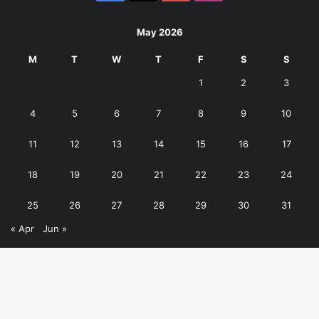
May 2026
M
T
W
T
F
S
S
1
2
3
4
5
6
7
8
9
10
11
12
13
14
15
16
17
18
19
20
21
22
23
24
25
26
27
28
29
30
31
« Apr
Jun »
© Copyright 2026, All Rights Reserved.
B
Home
About Us
Contact Us
MP Info RSS Feed