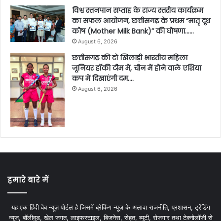
विश्व स्तनपान सप्ताह के राज्य स्तरीय कार्यक्रम
का सफल आयोजन, छत्तीसगढ़ के प्रथम “मातृ दूध
कोष (Mother Milk Bank)” की घोषणा……
August 6, 2026
छत्तीसगढ़ की दो खिलाड़ी भारतीय महिला
जूनियर हॉकी टीम में, चीन में होने वाले एशिया
कप में दिखाएंगी दम….
August 6, 2026
हमारे बारे में
यह एक हिंदी वेब न्यूज़ पोर्टल है जिसमें ब्रेकिंग न्यूज़ के अलावा राजनीति, प्रशासन, ट्रेंडिंग
न्यूज, बॉलीवुड, खेल जगत, लाइफस्टाइल, बिजनेस, सेहत, ब्यूटी, रोजगार तथा टेक्नोलॉजी से