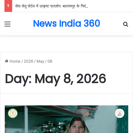
सेवा सेतु पोर्टल में उत्कृष्ट प्रदर्शन: बलरामपुर के निर्दोष लकड़ा बने प्रदेश के टॉप ट्रांजैक्शन वीएलई, वित्त मंत्री ओ.पी. चौधरी ने किया सम्मानित, 13,912 आवेदनों के सफल निराकरण से बनाया रिकॉर्ड…
News India 360
Menu
Se
Home
/
2026
/
May
/
08
Day:
May 8, 2026