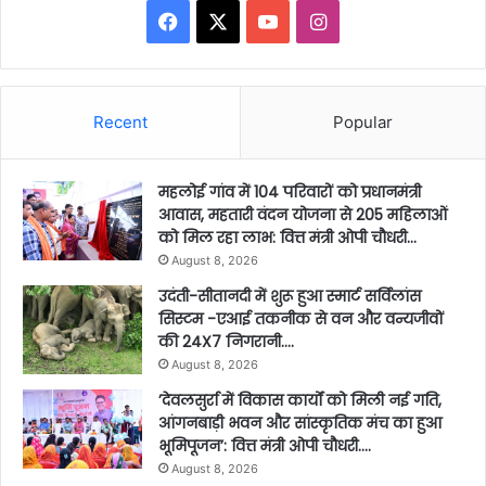
Facebook
X
YouTube
Instagram
Recent
Popular
महलोई गांव में 104 परिवारों को प्रधानमंत्री
आवास, महतारी वंदन योजना से 205 महिलाओं
को मिल रहा लाभ: वित्त मंत्री ओपी चौधरी…
August 8, 2026
उदंती-सीतानदी में शुरू हुआ स्मार्ट सर्विलांस
सिस्टम -एआई तकनीक से वन और वन्यजीवों
की 24X7 निगरानी….
August 8, 2026
’देवलसुर्रा में विकास कार्यों को मिली नई गति,
आंगनबाड़ी भवन और सांस्कृतिक मंच का हुआ
भूमिपूजन’: वित्त मंत्री ओपी चौधरी….
August 8, 2026