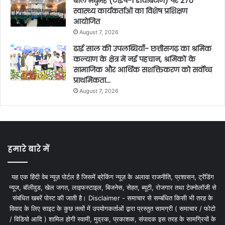
बाल मधुमेह (टाइप-1 डायबिटीज) पर 270
स्वास्थ्य कार्यकर्ताओं का विशेष प्रशिक्षण
आयोजित
August 7, 2026
ढाई साल की उपलब्धियाँ- छत्तीसगढ़ का श्रमिक
कल्याण के क्षेत्र में नई पहचान, श्रमिकों के
सामाजिक और आर्थिक सशक्तिकरण को सर्वाेच्च
प्राथमिकता…
August 7, 2026
हमारे बारे में
यह एक हिंदी वेब न्यूज़ पोर्टल है जिसमें ब्रेकिंग न्यूज़ के अलावा राजनीति, प्रशासन, ट्रेंडिंग
न्यूज, बॉलीवुड, खेल जगत, लाइफस्टाइल, बिजनेस, सेहत, ब्यूटी, रोजगार तथा टेक्नोलॉजी से
संबंधित खबरें पोस्ट की जाती है। Disclaimer - समाचार से सम्बंधित किसी भी तरह के
विवाद के लिए साइट के कुछ तत्वों में उपयोगकर्ताओं द्वारा प्रस्तुत सामग्री ( समाचार / फोटो
/ विडियो आदि ) शामिल होगी स्वामी, मुद्रक, प्रकाशक, संपादक इस तरह के सामग्रियों के