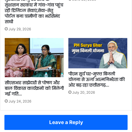
सुशासन सरकार में गांव-गांव पहुंच
रही डिजिटल सेवाएं,सेवा-सेतु
पोर्टल बना ग्रामीणों का भरोसेमंद
साथी
July 29, 2026
पीएम सूर्य घर-मुफ्त बिजली
योजना से ऊर्जा आत्मनिर्भरता की
सीएसआर साझेदारी से पोषण और
ओर बढ़ रहा छत्तीसगढ़….
बाल विकास कार्यक्रमों को मिलेगी
July 20, 2026
नई गति….
July 24, 2026
Leave a Reply