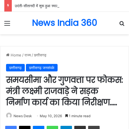
उदंती-सीतानदी में शुरू हुआ स्मार्ट सर्विलांस सिस्टम -एआई तकनीक से वन और वन्यजीवों की 24X7 निगरानी….
News India 360
Menu
Se
Home
/
राज्य
/
छत्तीसगढ़
छत्तीसगढ़
छत्तीसगढ़ जनसंपर्क
समयसीमा और गुणवत्ता पर फोकस:
मंत्री लक्ष्मी राजवाड़े ने सड़क
निर्माण कार्य का किया निरीक्षण…..
News Desk
May 10, 2026
1 minute read
Facebook
X
Messenger
WhatsApp
Telegram
Share via Email
Print