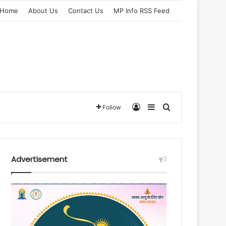
Home
About Us
Contact Us
MP Info RSS Feed
Log In
Sidebar
Search for
Follow
Advertisement