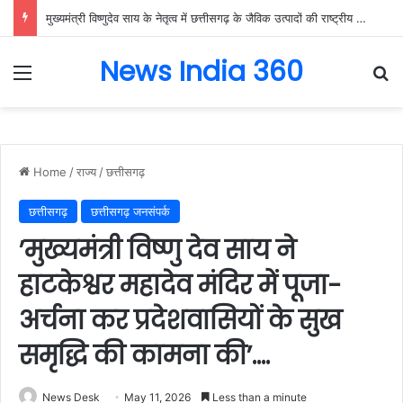
मुख्यमंत्री विष्णुदेव साय के नेतृत्व में छत्तीसगढ़ के जैविक उत्पादों की राष्ट्रीय मंच पर गूंज, बायोफैच इंडिया-2026 में गौरेला-पेंड्रा-मरवाही के विष्णुभोग चावल और केवची के प्राकृतिक शहद ने बटोरी सराहना….
News India 360
Menu
Se
Home
/
राज्य
/
छत्तीसगढ़
छत्तीसगढ़
छत्तीसगढ़ जनसंपर्क
’मुख्यमंत्री विष्णु देव साय ने
हाटकेश्वर महादेव मंदिर में पूजा-
अर्चना कर प्रदेशवासियों के सुख
समृद्धि की कामना की’….
News Desk
May 11, 2026
Less than a minute