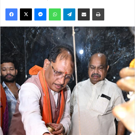
Facebook
X
Messenger
WhatsApp
Telegram
Share via Email
Print