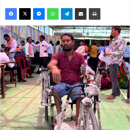
Facebook
X
Messenger
WhatsApp
Telegram
Share via Email
Print