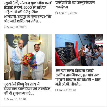
कर्मचारियों का उन्मुखीकरण
स्कूटी रैली, गोल्डन बुक ऑफ वर्ल्ड
कार्यक्रम
रिकॉर्ड में दर्ज, 2000 से अधिक
महिलाओं की ऐतिहासिक
April 18, 2026
भागीदारी, रायपुर में गूंजा राष्ट्रभक्ति
और नारी शक्ति का संदेश….
March 8, 2026
क्षेत्र का समग्र विकास हमारी
सर्वाेच्च प्राथमिकता, हर गांव तक
पहुंचेगी विकास की रोशनी – वित्त
मंत्री ओ.पी. चौधरी….
मुख्यमंत्री विष्णु देव साय ने
राज्यपाल रमेन डेका को जन्मदिन
June 2, 2026
की दी शुभकामनाएँ…..
March 1, 2026