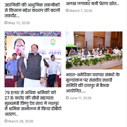
अलख जगाकर बनीं प्रेरणा स्रोत…
उद्यानिकी की आधुनिक तकनीकों
से किसान महेश कश्यप की बदली
March 7, 2026
तकदीर….
May 12, 2026
भारत-अमेरिका व्यापार संबंधों के
मूल्यांकन पर संसदीय स्थायी
समिति की रायपुर में बैठक
आयोजित……
79 हजार से अधिक श्रमिकों को
27.15 करोड़ की सीधी सहायता:
June 11, 2026
मुख्यमंत्री विष्णु देव साय ने जशपुर
में श्रमिक सम्मेलन में किया डीबीटी
अंतरण…
March 28, 2026