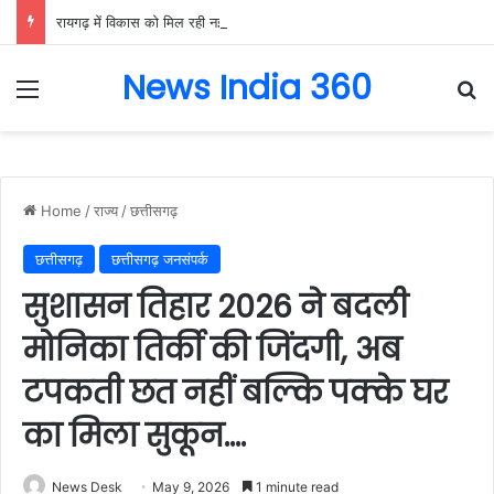
रायगढ़ में विकास को मिल रही नई रफ्तार, हर क्षेत्र में मजबूत हो रही सुविधाओं की नींव: वित्त मंत्री ओपी चौधरी……
News India 360
Menu
Se
Home
/
राज्य
/
छत्तीसगढ़
छत्तीसगढ़
छत्तीसगढ़ जनसंपर्क
सुशासन तिहार 2026 ने बदली
मोनिका तिर्की की जिंदगी, अब
टपकती छत नहीं बल्कि पक्के घर
का मिला सुकून….
News Desk
May 9, 2026
1 minute read