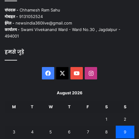
संपादक -
Chhamesh Ram Sahu
मोबाइल -
9131052524
ईमेल -
newsindia360live@gmail.com
कार्यालय -
Swami Vivekanand Ward - Ward No.30 , Jagdalpur -
494001
हमसे जुड़े
Facebook
X
YouTube
Instagram
August 2026
M
T
W
T
F
S
S
1
2
3
4
5
6
7
8
9