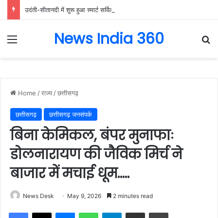
उदंती-सीतानदी में शुरू हुआ स्मार्ट सर्विलांस सिस्टम -एआई तकनीक से वन और वन्यजीवों की 24X7 निगरानी….
News India 360
Menu
Se
Home
/
राज्य
/
छत्तीसगढ़
छत्तीसगढ़
छत्तीसगढ़ जनसंपर्क
बिना केमिकल, बंपर मुनाफाः
डोलनारायण की जैविक मिर्च ने
बाजार में मचाई धूम…..
News Desk
May 9, 2026
2 minutes read
Facebook
X
Messenger
WhatsApp
Telegram
Share via Email
Print