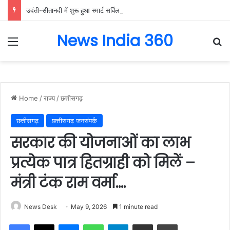
उदंती-सीतानदी में शुरू हुआ स्मार्ट सर्विलांस सिस्टम -एआई तकनीक से वन और वन्यजीवों की 24X7 निगरानी….
News India 360
Menu
Se
Home
/
राज्य
/
छत्तीसगढ़
छत्तीसगढ़
छत्तीसगढ़ जनसंपर्क
सरकार की योजनाओं का लाभ
प्रत्येक पात्र हितग्राही को मिलें –
मंत्री टंक राम वर्मा….
News Desk
May 9, 2026
1 minute read
Facebook
X
Messenger
WhatsApp
Telegram
Share via Email
Print