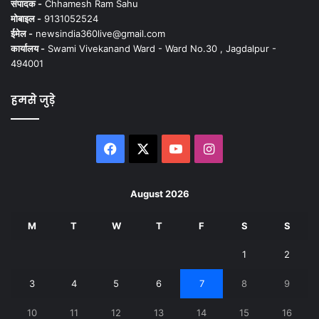
संपादक -
Chhamesh Ram Sahu
मोबाइल -
9131052524
ईमेल -
newsindia360live@gmail.com
कार्यालय -
Swami Vivekanand Ward - Ward No.30 , Jagdalpur -
494001
हमसे जुड़े
Facebook
X
YouTube
Instagram
August 2026
M
T
W
T
F
S
S
1
2
3
4
5
6
7
8
9
10
11
12
13
14
15
16