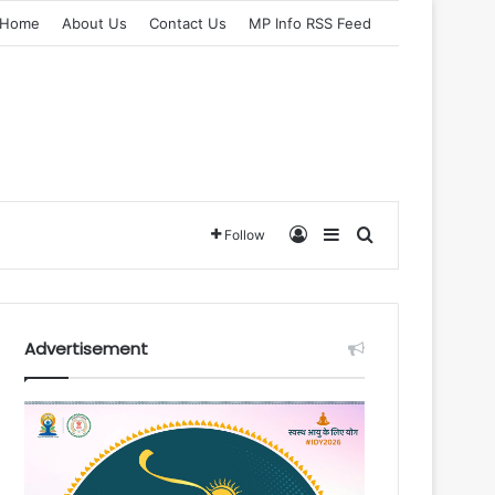
Home
About Us
Contact Us
MP Info RSS Feed
Log In
Sidebar
Search for
Follow
Advertisement