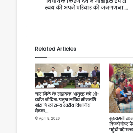
विधायक किरण देव ने मोबाइल ऐप से
स्वयं की अपने परिवार की जनगणना…..
Related Articles
चार जिले के सहायक आयुक्त को शो-
कॉज नोटिस, प्रमुख सचिव सोनमणि
बोरा ने ली राज्य स्तरीय विभागीय
बैठक….
मुख्यमंत्री स्
April 8, 2026
किलोमीटर पै
पहुंची बड़ेपल्