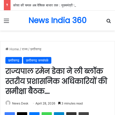
कोसा की चमक अब वैश्विक बाजार तक : मुख्यमंत्री ने लॉन्च किया छत्तीसगढ़ का प्रीमियम हैंडलूम ब्रांड ‘कोशल फैब’….
News India 360
Menu
Se
Home
/
राज्य
/
छत्तीसगढ़
छत्तीसगढ़
छत्तीसगढ़ जनसंपर्क
राज्यपाल रमेन डेका ने ली ब्लॉक
स्तरीय प्रशासनिक अधिकारियों की
समीक्षा बैठक….
News Desk
April 28, 2026
3 minutes read
Facebook
X
Messenger
WhatsApp
Telegram
Share via Email
Print