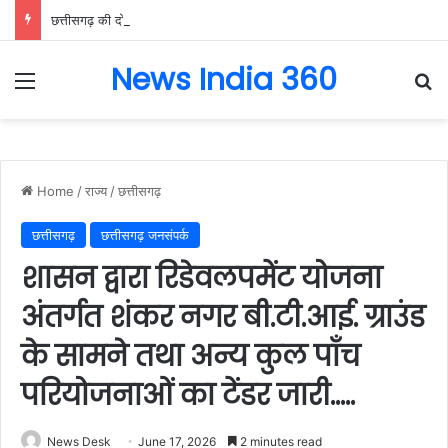
छत्तीसगढ़ की दो खिलाड़ी भारतीय महिला जूनियर हॉकी टीम में, चीन में होने वाले एशिया कप में दिखाएंगी दम….
News India 360
Menu
Se
Home
/
राज्य
/
छत्तीसगढ़
छत्तीसगढ़
छत्तीसगढ़ जनसंपर्क
शासन द्वारा रिडेवलपमेंट योजना
अंतर्गत शंकर नगर बी.टी.आई. ग्राउंड
के सामने तथा अन्य कुल पाँच
परियोजनाओं का टेंडर जारी…..
News Desk
June 17, 2026
2 minutes read