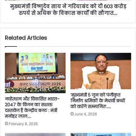
मुख्यमंत्री विष्णुदेव साय ने गरियाबंद को दी 603 करोड़
रुपये से अधिक के विकास कार्यों की सौगात….
Related Articles
’मुख्यमंत्री 5 जून को पंजीकृत
नवोत्थान और विकसित भारत–
निर्माण श्रमिकों के मेधावी बच्चों
2047 के विजन का सशक्त
को करेंगे सम्मानित’…..
दस्तावेज है केन्द्रीय बजट : मंत्री
June 4, 2026
मनोहर लाल….
February 8, 2026