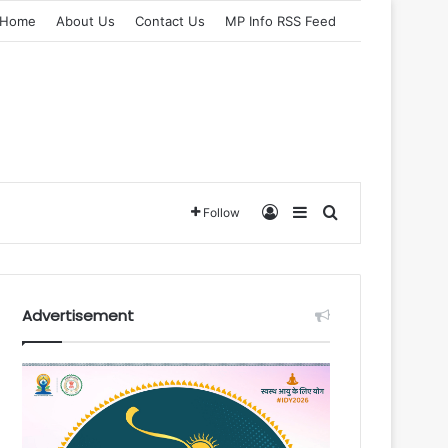
Home
About Us
Contact Us
MP Info RSS Feed
Log In
Sidebar
Search for
Follow
Advertisement