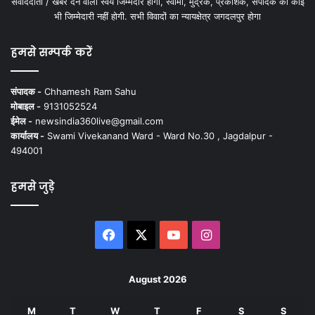
संवाददाता / खबर देने वाला स्वयं जिम्मेदार होगा, स्वामी, मुद्रक, प्रकाशक, संपादक की कोई
भी जिम्मेदारी नहीं होगी. सभी विवादों का न्यायक्षेत्र जगदलपुर होगा
हमसे सम्पर्क करें
संपादक -
Chhamesh Ram Sahu
मोबाइल -
9131052524
ईमेल -
newsindia360live@gmail.com
कार्यालय -
Swami Vivekanand Ward - Ward No.30 , Jagdalpur -
494001
हमसे जुड़े
Facebook
X
YouTube
Instagram
August 2026
M
T
W
T
F
S
S