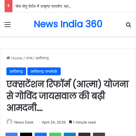
सेवा सेतु पोर्टल में उत्कृष्ट प्रदर्शन: बलरामपुर के निर्दोष लकड़ा बने प्रदेश के टॉप ट्रांजैक्शन वीएलई, वित्त मंत्री ओ.पी. चौधरी ने किया सम्मानित, 13,912 आवेदनों के सफल निराकरण से बनाया रिकॉर्ड…
News India 360
Menu
Se
Home
/
राज्य
/
छत्तीसगढ़
छत्तीसगढ़
छत्तीसगढ़ जनसंपर्क
एक्सटेंशन रिफॉर्म (आत्मा) योजना
से गोविंद जायसवाल की बढ़ी
आमदनी….
News Desk
April 24, 2026
1 minute read
Facebook
X
Messenger
WhatsApp
Telegram
Share via Email
Print