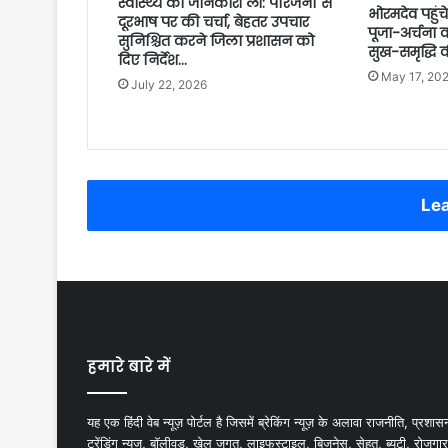
स्वास्थ्य की जानकारी ली: परिजनों से
भोरमदेव पहुंच
दूरभाष पर की चर्चा, बेहतर उपचार
पूजा-अर्चना क
सुनिश्चित करने जिला प्रशासन को
सुख-समृद्धि
दिए निर्देश…
May 17, 20
July 22, 2026
Lea
हमारे बारे में
यह एक हिंदी वेब न्यूज़ पोर्टल है जिसमें ब्रेकिंग न्यूज़ के अलावा राजनीति, प्रशास
ट्रेंडिंग न्यूज, बॉलीवुड, खेल जगत, लाइफस्टाइल, बिजनेस, सेहत, ब्यूटी, रोजगार