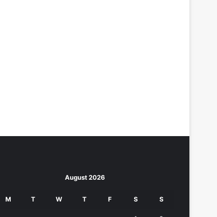
August 2026
M
T
W
T
F
S
S