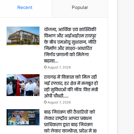
Recent
Popular
योजना, आर्थिक एवं सांख्यिकी
विभाग और आईआईएम रायपुर
के बीच एमओयू सुशासन, नीति
निर्माण और साक्ष्य-आधारित
निर्णय प्रणाली को मिलेगा
बढ़ावा….
August 7, 2026
रायगढ़ में विकास को मिल रही
नई रफ्तार, हर क्षेत्र में मजबूत हो
रही सुविधाओं की नींव: वित्त मंत्री
ओपी चौधरी……
August 7, 2026
बाढ़ नियंत्रण की तैयारियों को
लेकर राष्ट्रीय आपदा प्रबंधन
प्राधिकरण द्वारा बाढ़ नियंत्रण
को लेकर कान्फ्रेंस, प्रदेश में 18