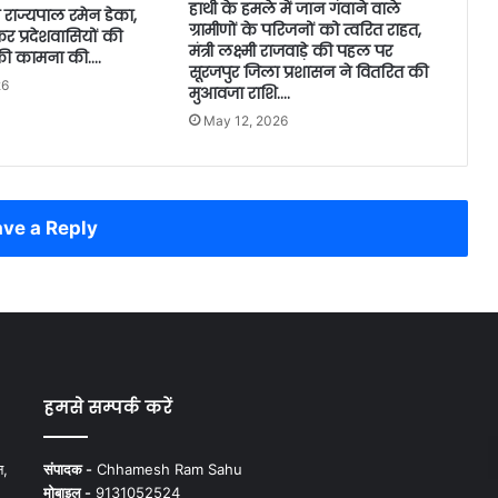
हाथी के हमले में जान गंवाने वाले
े राज्यपाल रमेन डेका,
ग्रामीणों के परिजनों को त्वरित राहत,
र प्रदेशवासियों की
मंत्री लक्ष्मी राजवाड़े की पहल पर
 की कामना की….
सूरजपुर जिला प्रशासन ने वितरित की
26
मुआवजा राशि….
May 12, 2026
ve a Reply
हमसे सम्पर्क करें
न,
संपादक -
Chhamesh Ram Sahu
मोबाइल -
9131052524