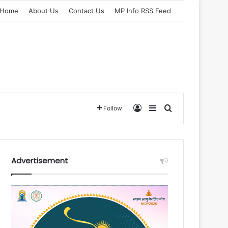
Home
About Us
Contact Us
MP Info RSS Feed
Log In
Sidebar
Search for
Follow
Advertisement