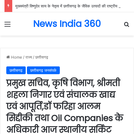
मुख्यमंत्री विष्णुदेव साय के नेतृत्व में छत्तीसगढ़ के जैविक उत्पादों की राष्ट्रीय मंच पर गूंज, बायोफैच इंडिया-2026 में गौरेला-पेंड्रा-मरवाही के विष्णुभोग चावल और केवची के प्राकृतिक शहद ने बटोरी सराहना….
News India 360
Menu
Se
Home
/
राज्य
/
छत्तीसगढ़
छत्तीसगढ़
छत्तीसगढ़ जनसंपर्क
प्रमुख सचिव, कृषि विभाग, श्रीमती
शहला निगार एवं संचालक खाद्य
एवं आपूर्ति,डॉ फरिहा आलम
सिद्दीकी तथा Oil Companies के
अधिकारी आज स्थानीय सर्किट