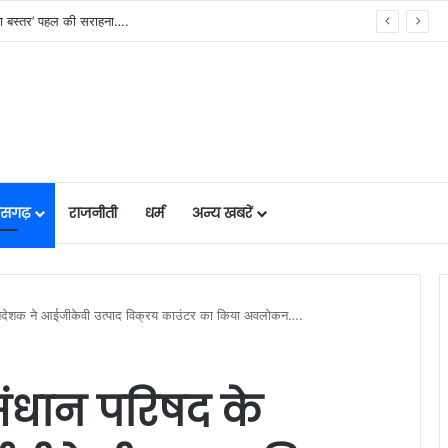
 कल्याण मॉडल….
तीसगढ़
राजनीती
धर्म
अन्य खबरें
निदेशक ने आईजीकेवी उत्पाद विक्रय काउंटर का किया अवलोकन….
ंधान परिषद के