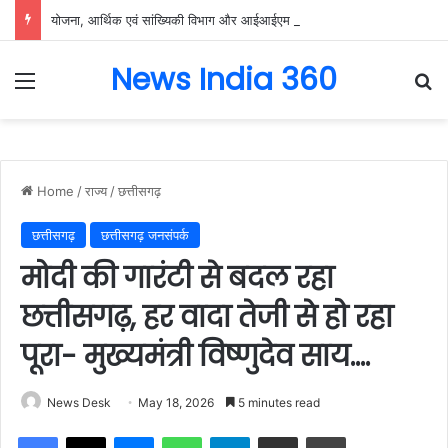
योजना, आर्थिक एवं सांख्यिकी विभाग और आईआईएम रायपुर के बीच एमओयू सुशासन, नीति निर्माण और साक्ष्य-आधारित निर्णय प्रणाली को मिलेगा बढ़ावा….
News India 360
Menu
Se
Home
/
राज्य
/
छत्तीसगढ़
छत्तीसगढ़
छत्तीसगढ़ जनसंपर्क
मोदी की गारंटी से बदल रहा
छत्तीसगढ़, हर वादा तेजी से हो रहा
पूरा- मुख्यमंत्री विष्णुदेव साय….
News Desk
May 18, 2026
5 minutes read
Facebook
X
Messenger
WhatsApp
Telegram
Share via Email
Print