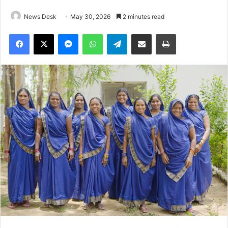
News Desk
May 30, 2026
2 minutes read
Facebook
X
Messenger
WhatsApp
Telegram
Share via Email
Print