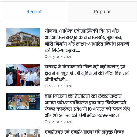
Recent
Popular
योजना, आर्थिक एवं सांख्यिकी विभाग और
आईआईएम रायपुर के बीच एमओयू सुशासन,
नीति निर्माण और साक्ष्य-आधारित निर्णय प्रणाली
को मिलेगा बढ़ावा….
August 7, 2026
रायगढ़ में विकास को मिल रही नई रफ्तार, हर
क्षेत्र में मजबूत हो रही सुविधाओं की नींव: वित्त मंत्री
ओपी चौधरी……
August 7, 2026
बाढ़ नियंत्रण की तैयारियों को लेकर राष्ट्रीय
आपदा प्रबंधन प्राधिकरण द्वारा बाढ़ नियंत्रण को
लेकर कान्फ्रेंस, प्रदेश में 18 अगस्त को टेबल टॉप
और 20 अगस्त को होगी मॉक एक्सरसाइज….
August 7, 2026
एनडीएमए एवं एनडीआरएफ की संयुक्त बैठक