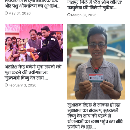
महावीरगंज में दुग्ध शीतलक केंद्र
जशपुर जिले में ‘लैब ऑन व्हील्स’
और पशु औषधालय का शुभारंभ….
एम्बुलेंस की मिलेगी सुविधा….
May 31, 2026
March 31, 2026
अंतरिक्ष केंद्र बनेगी युवा सपनों को
पूरा करने की प्रयोगशाला:
मुख्यमंत्री विष्णु देव साय…..
February 3, 2026
सुशासन तिहार से साकार हो रहा
सुशासन का संकल्प, मुख्यमंत्री
विष्णु देव साय की पहल से
योजनाओं का लाभ पहुंच रहा सीधे
ग्रामीणों के द्वार…..