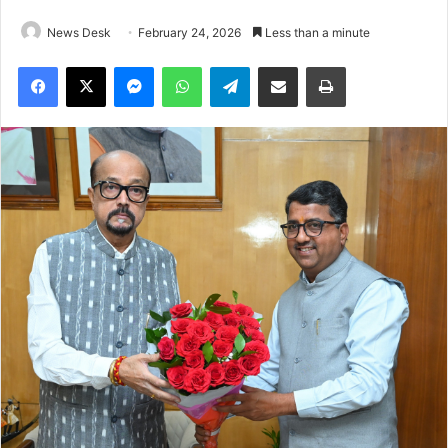
News Desk
February 24, 2026
Less than a minute
Facebook
X
Messenger
WhatsApp
Telegram
Share via Email
Print