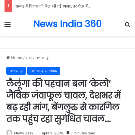
रायगढ़ में विकास को मिल रही नई रफ्तार, हर क्षेत्र में मजबूत हो रही सुविधाओं की नींव: वित्त मंत्री ओपी चौधरी……
News India 360
Menu
Se
Home
/
राज्य
/
छत्तीसगढ़
छत्तीसगढ़
छत्तीसगढ़ जनसंपर्क
लैलूंगा की पहचान बना ‘केलो’
जैविक जंवाफूल चावल, देशभर में
बढ़ रही मांग, बेंगलुरु से कारगिल
तक पहुंच रहा सुगंधित चावल….
News Desk
April 3, 2026
3 minutes read