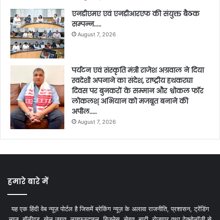
एनडीएमए एवं एनडीआरएफ की संयुक्त बैठक
सम्पन्न…..
August 7, 2026
पर्यटन एवं संस्कृति मंत्री राजेश अग्रवाल ने दिया
स्वदेशी अपनाने का संदेश, राष्ट्रीय हथकरघा
दिवस पर बुनकरों के सम्मान और श्वोकल फॉर
लोकलश् अभियान को मजबूत बनाने की
अपील…..
August 7, 2026
हमारे बारे में
यह एक हिंदी वेब न्यूज़ पोर्टल है जिसमें ब्रेकिंग न्यूज़ के अलावा राजनीति, प्रशासन, ट्रेंडिंग
न्यूज, बॉलीवुड, खेल जगत, लाइफस्टाइल, बिजनेस, सेहत, ब्यूटी, रोजगार तथा टेक्नोलॉजी से