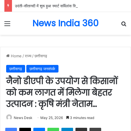
उदंती-सीतानदी में शुरू हुआ स्मार्ट सर्विलांस सिस्टम -एआई तकनीक से वन और वन्यजीवों की 24X7 निगरानी….
News India 360
Menu
Se
Home
/
राज्य
/
छत्तीसगढ़
छत्तीसगढ़
छत्तीसगढ़ जनसंपर्क
नैनो डीएपी के उपयोग से किसानों
को कम लागत में मिलेगा बेहतर
उत्पादन : कृषि मंत्री नेताम…
News Desk
May 25, 2026
3 minutes read
Facebook
X
Messenger
WhatsApp
Telegram
Share via Email
Print