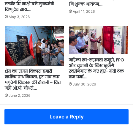
तस्वीर के साक्षी बने मुख्यमंत्री
निःशुल्क आवंटन….
विष्णुदेव साय….
April 11, 2026
May 3, 2026
​महिला स्व-सहायता समूहों, FPO
और युवाओं के लिए खुलेंगे
क्षेत्र का समग्र विकास हमारी
स्वरोजगार के नए द्वार- मंत्री टंक
सर्वाेच्च प्राथमिकता, हर गांव तक
राम वर्मा….
पहुंचेगी विकास की रोशनी – वित्त
July 30, 2026
मंत्री ओ.पी. चौधरी….
June 2, 2026
Leave a Reply