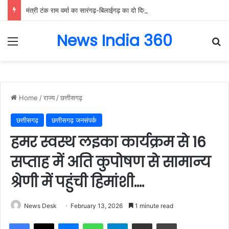
मंत्री टंक राम वर्मा का सारंगढ़-बिलाईगढ़ का दो दिवसीय प्रवास, देंगे विकास कार्यों की सौगात और तिरंगा यात्रा का करेंगे नेतृत्व…..
News India 360
Menu
Se
Home
/
राज्य
/
छत्तीसगढ़
छत्तीसगढ़
छत्तीसगढ़ जनसंपर्क
हमर स्वस्थ लइका कार्यक्रम से 16
सप्ताह में अति कुपोषण से सामान्य
श्रेणी में पहुंची हिमांशी….
News Desk
February 13, 2026
1 minute read
Facebook
X
Messenger
WhatsApp
Telegram
Share via Email
Print