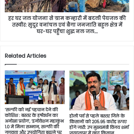
हर घर जल योजना से ग्राम कन्हारी में बदली पेयजल की
तस्वीर: सुदूर वनांचल एवं बैगा जनजाति बहुल क्षेत्र में
घर-घर पहुँचा शुद्ध नल जल….
Related Articles
’सल्फी को नई पहचान देने की
कोशिश : बस्तर के हर्षवर्धन का
होली पर्व से पहले बस्तर जिले के
अनोखा प्रयोग’, ’इनोवेशन महाकुंभ
किसानों को 205.95 करोड़ रुपए
1.0 में मिला सम्मान, सल्फी की
होंगे जारी: उप मुख्यमंत्री विजय शर्मा
गुणवत्ता और उपयोगिता बढ़ाने पर
जगदलपुर में वृहद किसान