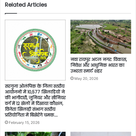
Related Articles
नवा रायपुर अटल नगर: विकास,
निवेश और आधुनिक भारत का
उभरता स्मार्ट शहर
May 20, 2026
सरगुजा ओलंपिक के जिला स्तरीय
आयोजनों में 10,577 खिलाड़ियों ने
की भागीदारी, जूनियर और सीनियर
वर्ग में 12 खेलों में दिखाया कौशल,
विजेता खिलाड़ी संभाग स्तरीय
प्रतियोगिता में बिखेरेंगे चमक….
February 15, 2026