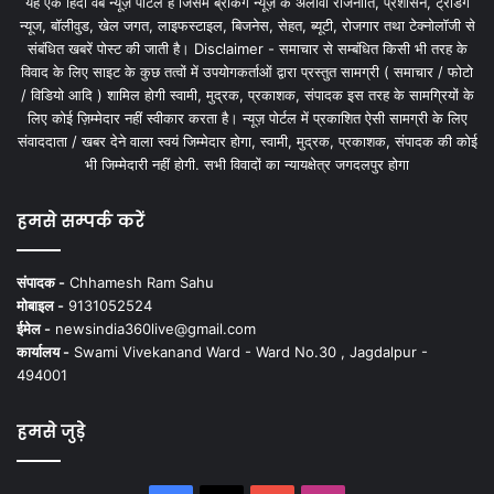
यह एक हिंदी वेब न्यूज़ पोर्टल है जिसमें ब्रेकिंग न्यूज़ के अलावा राजनीति, प्रशासन, ट्रेंडिंग
न्यूज, बॉलीवुड, खेल जगत, लाइफस्टाइल, बिजनेस, सेहत, ब्यूटी, रोजगार तथा टेक्नोलॉजी से
संबंधित खबरें पोस्ट की जाती है। Disclaimer - समाचार से सम्बंधित किसी भी तरह के
विवाद के लिए साइट के कुछ तत्वों में उपयोगकर्ताओं द्वारा प्रस्तुत सामग्री ( समाचार / फोटो
/ विडियो आदि ) शामिल होगी स्वामी, मुद्रक, प्रकाशक, संपादक इस तरह के सामग्रियों के
लिए कोई ज़िम्मेदार नहीं स्वीकार करता है। न्यूज़ पोर्टल में प्रकाशित ऐसी सामग्री के लिए
संवाददाता / खबर देने वाला स्वयं जिम्मेदार होगा, स्वामी, मुद्रक, प्रकाशक, संपादक की कोई
भी जिम्मेदारी नहीं होगी. सभी विवादों का न्यायक्षेत्र जगदलपुर होगा
हमसे सम्पर्क करें
संपादक -
Chhamesh Ram Sahu
मोबाइल -
9131052524
ईमेल -
newsindia360live@gmail.com
कार्यालय -
Swami Vivekanand Ward - Ward No.30 , Jagdalpur -
494001
हमसे जुड़े