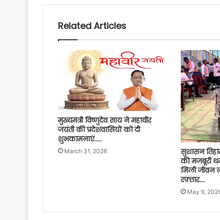
Related Articles
मुख्यमंत्री विष्णुदेव साय ने महावीर
जयंती की प्रदेशवासियों को दी
शुभकामनाएं…..
सुशासन तिहार
March 31, 2026
की मजबूरी थम
मिली जीवन 
रफ़्तार….
May 9, 202