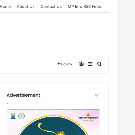
Home
About Us
Contact Us
MP Info RSS Feed
Log In
Sidebar
Search for
Follow
Advertisement