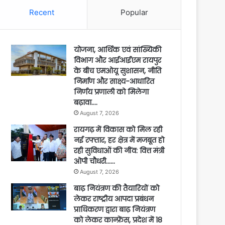
Recent
Popular
योजना, आर्थिक एवं सांख्यिकी
विभाग और आईआईएम रायपुर
के बीच एमओयू सुशासन, नीति
निर्माण और साक्ष्य-आधारित
निर्णय प्रणाली को मिलेगा
बढ़ावा….
August 7, 2026
रायगढ़ में विकास को मिल रही
नई रफ्तार, हर क्षेत्र में मजबूत हो
रही सुविधाओं की नींव: वित्त मंत्री
ओपी चौधरी……
August 7, 2026
बाढ़ नियंत्रण की तैयारियों को
लेकर राष्ट्रीय आपदा प्रबंधन
प्राधिकरण द्वारा बाढ़ नियंत्रण
को लेकर कान्फ्रेंस, प्रदेश में 18