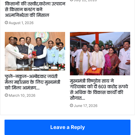
किसानों की तस्वीर,करेला उत्पादन
से किसान बजरंग बने
आत्मनिर्भरता की मिसाल
August 1, 2026
फुले-नकुल-अम्बेडकर जयंती
मुख्यमंत्री विष्णुदेव साय ने
मेला महोत्सव के लिए मुख्यमंत्री
गरियाबंद को दी 603 करोड़ रुपये
को मिला आमंत्रण….
से अधिक के विकास कार्यों की
March 10, 2026
सौगात….
June 17, 2026
Leave a Reply