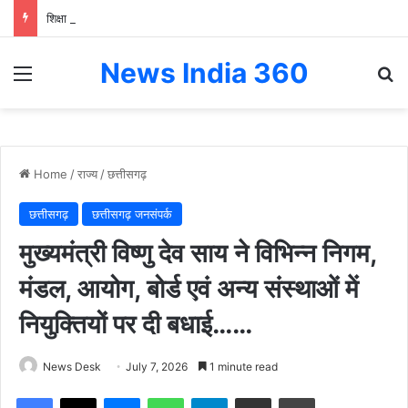
शिक्षा की राह में छोटा-सा योगदान, बच्चों के सपनों को नई उड़ान : मंत्री राजेश अग्रवाल….
News India 360
Menu
Se
Home
/
राज्य
/
छत्तीसगढ़
छत्तीसगढ़
छत्तीसगढ़ जनसंपर्क
मुख्यमंत्री विष्णु देव साय ने विभिन्न निगम,
मंडल, आयोग, बोर्ड एवं अन्य संस्थाओं में
नियुक्तियों पर दी बधाई……
News Desk
July 7, 2026
1 minute read
Facebook
X
Messenger
WhatsApp
Telegram
Share via Email
Print