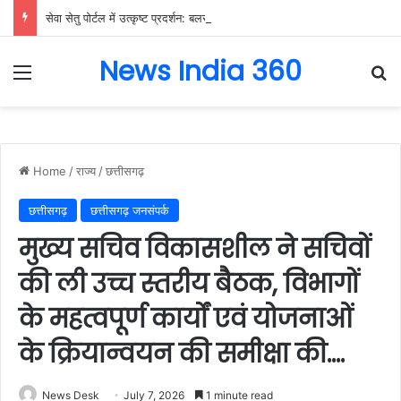
सेवा सेतु पोर्टल में उत्कृष्ट प्रदर्शन: बलरामपुर के निर्दोष लकड़ा बने प्रदेश के टॉप ट्रांजैक्शन वीएलई, वित्त मंत्री ओ.पी. चौधरी ने किया सम्मानित, 13,912 आवेदनों के सफल निराकरण से बनाया रिकॉर्ड…
News India 360
Menu
Se
Home
/
राज्य
/
छत्तीसगढ़
छत्तीसगढ़
छत्तीसगढ़ जनसंपर्क
मुख्य सचिव विकासशील ने सचिवों
की ली उच्च स्तरीय बैठक, विभागों
के महत्वपूर्ण कार्यों एवं योजनाओं
के क्रियान्वयन की समीक्षा की….
News Desk
July 7, 2026
1 minute read