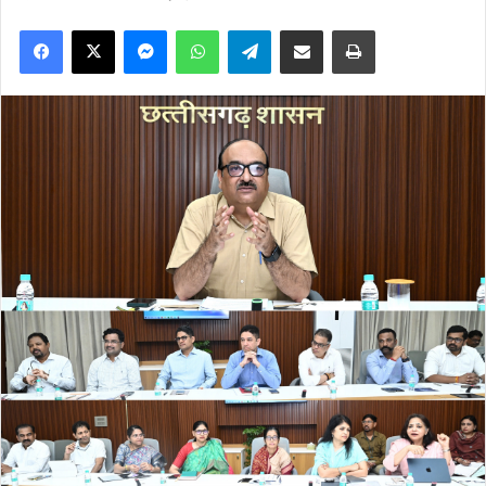
Facebook
X
Messenger
WhatsApp
Telegram
Share via Email
Print