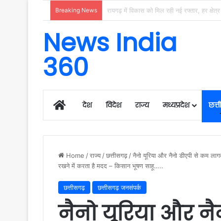
Breaking News
News India
360
Home
देश
विदेश
राज्य
मध्यप्रदेश
छत्
Home
/
राज्य
/
छत्तीसगढ़
/
नैनो यूरिया और नैनो डीएपी से कम लागत म
रखने में करता है मदद – किसान भूषण साहू…..
छत्तीसगढ़
छत्तीसगढ़ जनसंपर्क
नैनो यूरिया और न