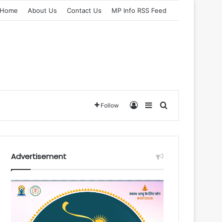
Home
About Us
Contact Us
MP Info RSS Feed
Log In
Sidebar
Search for
Follow
Advertisement