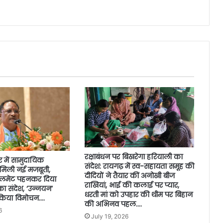
रक्षाबंधन पर बिखरेगा हरियाली का
 में सामुदायिक
संदेश: रायगढ़ में स्व-सहायता समूह की
 मिली नई मजबूती,
दीदियों ने तैयार कीं अनोखी बीज
े हेलमेट पहनकर दिया
राखियां, भाई की कलाई पर प्यार,
का संदेश, ‘उन्नयन’
धरती मां को उपहार की थीम पर बिहान
 किया विमोचन….
की अभिनव पहल….
6
July 19, 2026