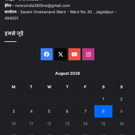
ईमेल -
newsindia360live@gmail.com
कार्यालय -
Swami Vivekanand Ward - Ward No.30 , Jagdalpur -
494001
हमसे जुड़े
Facebook
X
YouTube
Instagram
August 2026
M
T
W
T
F
S
S
1
2
3
4
5
6
7
8
9
10
11
12
13
14
15
16