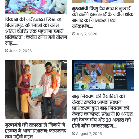
मुख्यमंत्री विष्णु देव साय 8 जुलाई
को करेंगे डूमरतराई के नवीन थोक
विकास की नई इबारत लिख रहा
बाजार का नामकरण एवं
बिलासपुर, योजनाओं का लाभ
लोकार्पण….
अंतिम व्यक्ति तक पहुंचाना हमारी
July 7, 2026
प्रतिबद्धता : केंद्रीय राज्य मंत्री तोखन
साहू……
June 2, 2026
बाढ़ नियंत्रण की तैयारियों को
लेकर राष्ट्रीय आपदा प्रबंधन
प्राधिकरण द्वारा बाढ़ नियंत्रण को
लेकर कान्फ्रेंस, प्रदेश में 18 अगस्त
को टेबल टॉप और 20 अगस्त को
मुख्यमंत्री की तत्परता से मिनटों में
होगी मॉक एक्सरसाइज….
हरकत में आया प्रशासन: जरूरतमंद
August 7, 2026
तक पहुँची राहत….