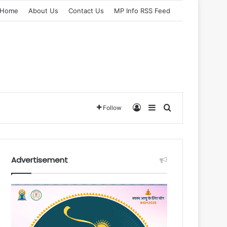
Home
About Us
Contact Us
MP Info RSS Feed
Log In
Sidebar
Search for
Follow
Advertisement