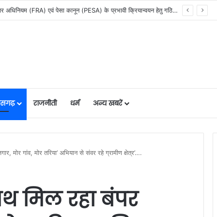
सेवा सेतु पोर्टल में उत्कृष्ट प्रदर्शन: बलरामपुर के निर्दोष लकड़ा बने प्रदेश के टॉप ट्रांजैक्शन वीएलई, वित्त मंत्री ओ.पी. चौधरी ने किया सम्मानित, 13,912 आवेदनों के सफल निराकरण से बनाया रिकॉर्ड…
तीसगढ़
राजनीती
धर्म
अन्य खबरें
ार, मोर गांव, मोर तरिया’ अभियान से संवर रहे ग्रामीण क्षेत्र’….
ाथ मिल रहा बंपर