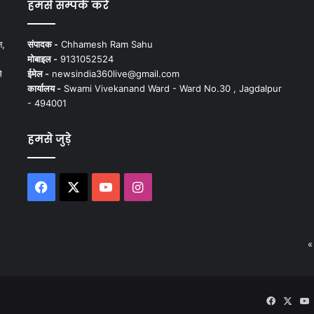
हमसे सम्पर्क करें
न,
संपादक -
Chhamesh Ram Sahu
मोबाइल -
9131052524
े
ईमेल -
newsindia360live@gmail.com
कार्यालय -
Swami Vivekanand Ward - Ward No.30 , Jagdalpur
- 494001
हमसे जुड़े
Facebook
X
YouTube
Instagram
«
Faceboo
X
Y